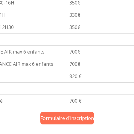
30-16H
350€
11H
330€
-12H30
350€
 AIR max 6 enfants
700€
ANCE AIR max 6 enfants
700€
820 €
cé
700 €
Formulaire d'inscription