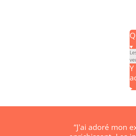
Q
Le
ve
Y
a
“J'ai adoré mon e